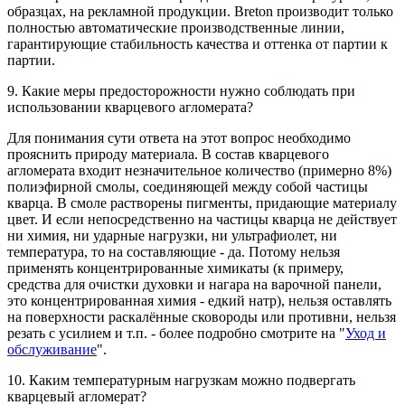
образцах, на рекламной продукции. Breton производит только
полностью автоматические производственные линии,
гарантирующие стабильность качества и оттенка от партии к
партии.
9. Какие меры предосторожности нужно соблюдать при
использовании кварцевого агломерата?
Для понимания сути ответа на этот вопрос необходимо
прояснить природу материала. В состав кварцевого
агломерата входит незначительное количество (примерно 8%)
полиэфирной смолы, соединяющей между собой частицы
кварца. В смоле растворены пигменты, придающие материалу
цвет. И если непосредственно на частицы кварца не действует
ни химия, ни ударные нагрузки, ни ультрафиолет, ни
температура, то на составляющие - да. Потому нельзя
применять концентрированные химикаты (к примеру,
средства для очистки духовки и нагара на варочной панели,
это концентрированная химия - едкий натр), нельзя оставлять
на поверхности раскалённые сковороды или противни, нельзя
резать с усилием и т.п. - более подробно смотрите на "
Уход и
обслуживание
".
10. Каким температурным нагрузкам можно подвергать
кварцевый агломерат?