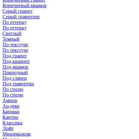
Коричневый мрамор
Серый гранит
Серый травертин
По оттенку
По оттенку
Светлый
Темный
По текстуре
По текстуре
Под гранит
Под кварцит
Под мрамор
Природный
Под сланец
Под травертин
По стилю
По стилю
Ампир
Ар-деко
Барокко
Кантри
Классика
Лофт
Минимализм