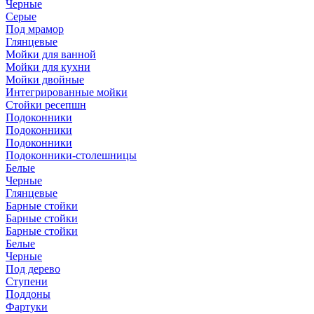
Черные
Серые
Под мрамор
Глянцевые
Мойки для ванной
Мойки для кухни
Мойки двойные
Интегрированные мойки
Стойки ресепшн
Подоконники
Подоконники
Подоконники
Подоконники-столешницы
Белые
Черные
Глянцевые
Барные стойки
Барные стойки
Барные стойки
Белые
Черные
Под дерево
Ступени
Поддоны
Фартуки