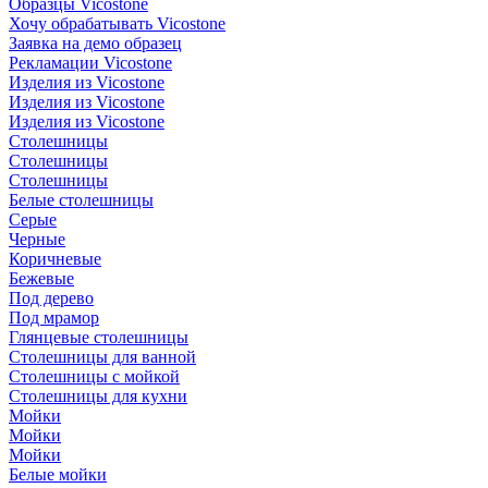
Образцы Vicostone
Хочу обрабатывать Vicostone
Заявка на демо образец
Рекламации Vicostone
Изделия из Vicostone
Изделия из Vicostone
Изделия из Vicostone
Столешницы
Столешницы
Столешницы
Белые столешницы
Серые
Черные
Коричневые
Бежевые
Под дерево
Под мрамор
Глянцевые столешницы
Столешницы для ванной
Столешницы с мойкой
Столешницы для кухни
Мойки
Мойки
Мойки
Белые мойки