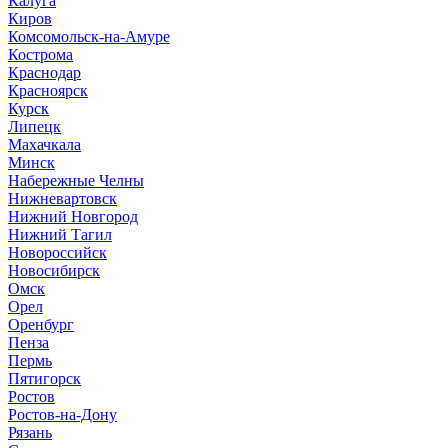
Калуга
Киров
Комсомольск-на-Амуре
Кострома
Краснодар
Красноярск
Курск
Липецк
Махачкала
Минск
Набережные Челны
Нижневартовск
Нижний Новгород
Нижний Тагил
Новороссийск
Новосибирск
Омск
Орел
Оренбург
Пенза
Пермь
Пятигорск
Ростов
Ростов-на-Дону
Рязань