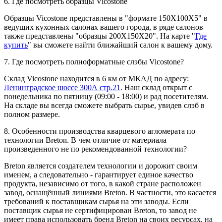
6. Где посмотреть образцы Vicostone
Образцы Vicostone представлены в "формате 150Х100Х5" в
ведущих кухонных салонах вашего города, в ряде салонов
также представлены "образцы 200Х150Х20". На карте "
Где
купить
" вы сможете найти ближайший салон к вашему дому.
7. Где посмотреть полноформатные слэбы Vicostone?
Склад Vicostone находится в 6 км от МКАД по адресу:
Ленинградское шоссе 300А стр.21
. Наш склад открыт с
понедельника по пятницу (09:00 - 18:00) и рад посетителям.
На складе вы всегда сможете выбрать сырье, увидев слэб в
полном размере.
8. Особенности производства кварцевого агломерата по
технологии Breton. В чем отличие от материала
произведенного не по рекомендованной технологии?
Breton является создателем технологии и дорожит своим
именем, а следовательно - гарантирует единое качество
продукта, независимо от того, в какой стране расположен
завод, оснащённый линиями Breton. В частности, это касается
требований к поставщикам сырья на эти заводы. Если
поставщик сырья не сертифицирован Breton, то завод не
имеет права использовать бренд Breton на своих ресурсах, на