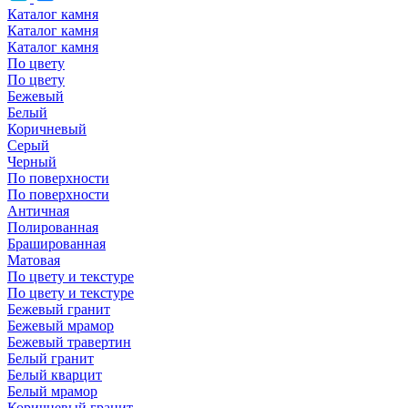
Каталог камня
Каталог камня
Каталог камня
По цвету
По цвету
Бежевый
Белый
Коричневый
Серый
Черный
По поверхности
По поверхности
Античная
Полированная
Брашированная
Матовая
По цвету и текстуре
По цвету и текстуре
Бежевый гранит
Бежевый мрамор
Бежевый травертин
Белый гранит
Белый кварцит
Белый мрамор
Коричневый гранит