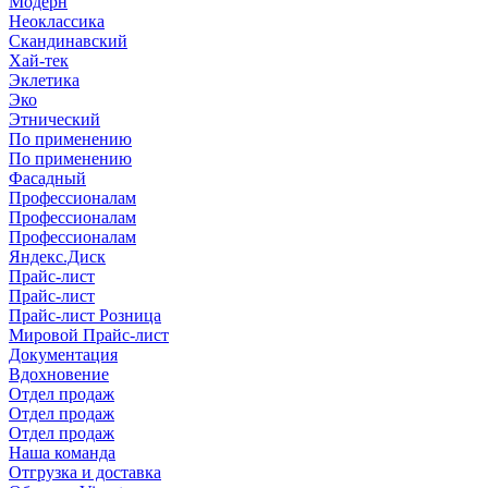
Модерн
Неоклассика
Скандинавский
Хай-тек
Эклетика
Эко
Этнический
По применению
По применению
Фасадный
Профессионалам
Профессионалам
Профессионалам
Яндекс.Диск
Прайс-лист
Прайс-лист
Прайс-лист Розница
Мировой Прайс-лист
Документация
Вдохновение
Отдел продаж
Отдел продаж
Отдел продаж
Наша команда
Отгрузка и доставка