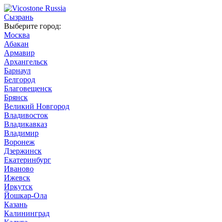
Сызрань
Выберите город:
Москва
Абакан
Армавир
Архангельск
Барнаул
Белгород
Благовещенск
Брянск
Великий Новгород
Владивосток
Владикавказ
Владимир
Воронеж
Дзержинск
Екатеринбург
Иваново
Ижевск
Иркутск
Йошкар-Ола
Казань
Калининград