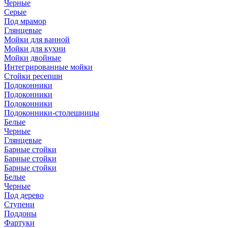
Черные
Серые
Под мрамор
Глянцевые
Мойки для ванной
Мойки для кухни
Мойки двойные
Интегрированные мойки
Стойки ресепшн
Подоконники
Подоконники
Подоконники
Подоконники-столешницы
Белые
Черные
Глянцевые
Барные стойки
Барные стойки
Барные стойки
Белые
Черные
Под дерево
Ступени
Поддоны
Фартуки