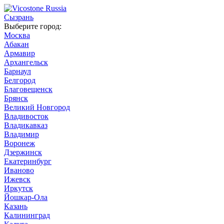
Сызрань
Выберите город:
Москва
Абакан
Армавир
Архангельск
Барнаул
Белгород
Благовещенск
Брянск
Великий Новгород
Владивосток
Владикавказ
Владимир
Воронеж
Дзержинск
Екатеринбург
Иваново
Ижевск
Иркутск
Йошкар-Ола
Казань
Калининград