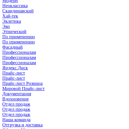
Модерн
Неоклассика
Скандинавский
Хай-тек
Эклетика
Эко
Этнический
По применению
По применению
Фасадный
Профессионалам
Профессионалам
Профессионалам
Яндекс.Диск
Прайс-лист
Прайс-лист
Прайс-лист Розница
Мировой Прайс-лист
Документация
Вдохновение
Отдел продаж
Отдел продаж
Отдел продаж
Наша команда
Отгрузка и доставка