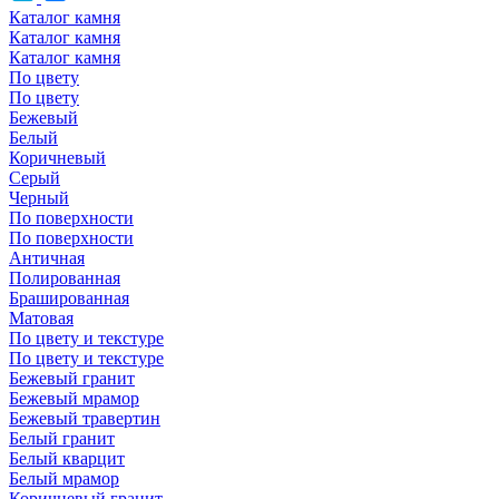
Каталог камня
Каталог камня
Каталог камня
По цвету
По цвету
Бежевый
Белый
Коричневый
Серый
Черный
По поверхности
По поверхности
Античная
Полированная
Брашированная
Матовая
По цвету и текстуре
По цвету и текстуре
Бежевый гранит
Бежевый мрамор
Бежевый травертин
Белый гранит
Белый кварцит
Белый мрамор
Коричневый гранит