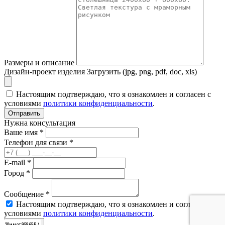
Размеры и описание
Дизайн-проект изделия
Загрузить (jpg, png, pdf, doc, xls)
Настоящим подтверждаю, что я ознакомлен и согласен с
условиями
политики конфиденциальности
.
Отправить
Нужна консультация
Ваше имя *
Телефон для связи *
E-mail *
Город *
Сообщение *
Настоящим подтверждаю, что я ознакомлен и согласен с
условиями
политики конфиденциальности
.
Отправить
20мм от 156995 ₽
20мм от 190315 ₽
20мм от 156995 ₽
20мм от 75650 ₽
20мм от 80410 ₽
20мм от 80410 ₽
20мм от 91630 ₽
20мм от 134810 ₽
20мм от 134810 ₽
20мм от 83300 ₽
20мм от 95965 ₽