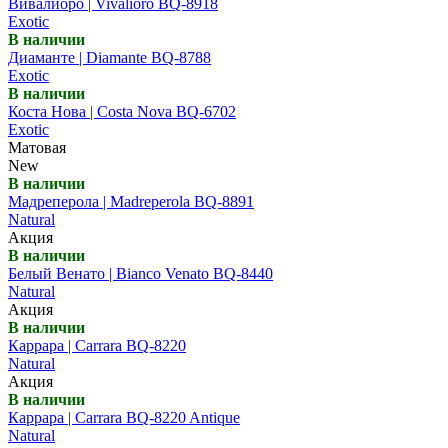
Вивалиоро | Vivalioro BQ-8918
Exotic
В наличии
Диаманте | Diamante BQ-8788
Exotic
В наличии
Коста Нова | Costa Nova BQ-6702
Exotic
Матовая
New
В наличии
Мадреперола | Madreperola BQ-8891
Natural
Акция
В наличии
Белый Венато | Bianco Venato BQ-8440
Natural
Акция
В наличии
Каррара | Carrara BQ-8220
Natural
Акция
В наличии
Каррара | Carrara BQ-8220 Antique
Natural