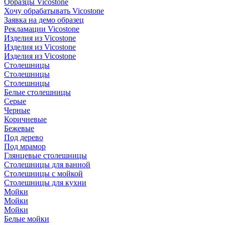
Образцы Vicostone
Хочу обрабатывать Vicostone
Заявка на демо образец
Рекламации Vicostone
Изделия из Vicostone
Изделия из Vicostone
Изделия из Vicostone
Столешницы
Столешницы
Столешницы
Белые столешницы
Серые
Черные
Коричневые
Бежевые
Под дерево
Под мрамор
Глянцевые столешницы
Столешницы для ванной
Столешницы с мойкой
Столешницы для кухни
Мойки
Мойки
Мойки
Белые мойки