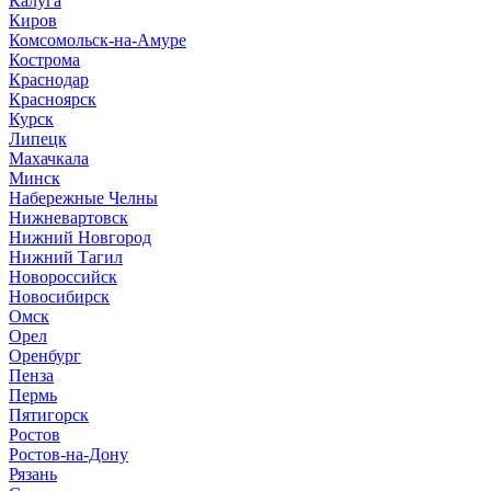
Калуга
Киров
Комсомольск-на-Амуре
Кострома
Краснодар
Красноярск
Курск
Липецк
Махачкала
Минск
Набережные Челны
Нижневартовск
Нижний Новгород
Нижний Тагил
Новороссийск
Новосибирск
Омск
Орел
Оренбург
Пенза
Пермь
Пятигорск
Ростов
Ростов-на-Дону
Рязань