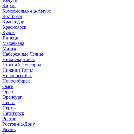
Калуга
Киров
Комсомольск-на-Амуре
Кострома
Краснодар
Красноярск
Курск
Липецк
Махачкала
Минск
Набережные Челны
Нижневартовск
Нижний Новгород
Нижний Тагил
Новороссийск
Новосибирск
Омск
Орел
Оренбург
Пенза
Пермь
Пятигорск
Ростов
Ростов-на-Дону
Рязань