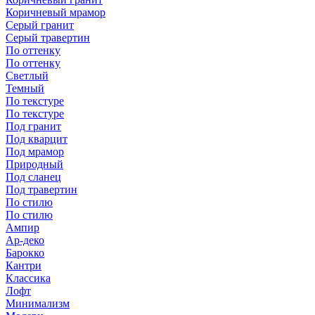
Коричневый мрамор
Серый гранит
Серый травертин
По оттенку
По оттенку
Светлый
Темный
По текстуре
По текстуре
Под гранит
Под кварцит
Под мрамор
Природный
Под сланец
Под травертин
По стилю
По стилю
Ампир
Ар-деко
Барокко
Кантри
Классика
Лофт
Минимализм