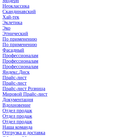
Модерн
Неоклассика
Скандинавский
Хай-тек
Эклетика
Эко
Этнический
По применению
По применению
Фасадный
Профессионалам
Профессионалам
Профессионалам
Яндекс.Диск
Прайс-лист
Прайс-лист
Прайс-лист Розница
Мировой Прайс-лист
Документация
Вдохновение
Отдел продаж
Отдел продаж
Отдел продаж
Наша команда
Отгрузка и доставка