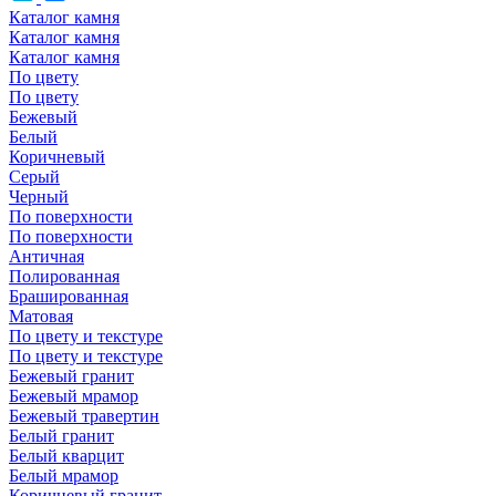
Каталог камня
Каталог камня
Каталог камня
По цвету
По цвету
Бежевый
Белый
Коричневый
Серый
Черный
По поверхности
По поверхности
Античная
Полированная
Брашированная
Матовая
По цвету и текстуре
По цвету и текстуре
Бежевый гранит
Бежевый мрамор
Бежевый травертин
Белый гранит
Белый кварцит
Белый мрамор
Коричневый гранит