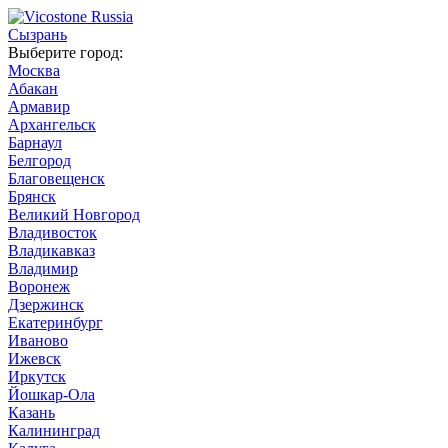
Сызрань
Выберите город:
Москва
Абакан
Армавир
Архангельск
Барнаул
Белгород
Благовещенск
Брянск
Великий Новгород
Владивосток
Владикавказ
Владимир
Воронеж
Дзержинск
Екатеринбург
Иваново
Ижевск
Иркутск
Йошкар-Ола
Казань
Калининград