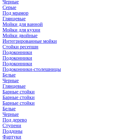
Черные
Серые
Под мрамор
Глянцевые
Мойки для ванной
Мойки для кухни
Мойки двойные
Интегрированные мойки
Стойки ресепшн
Подоконники
Подоконники
Подоконники
Подоконники-столешницы
Белые
Черные
Глянцевые
Барные стойки
Барные стойки
Барные стойки
Белые
Черные
Под дерево
Ступени
Поддоны
Фартуки