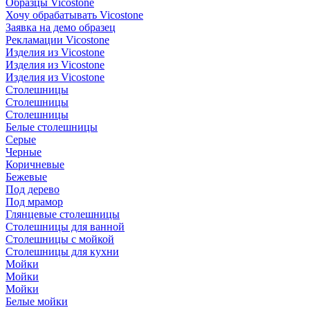
Образцы Vicostone
Хочу обрабатывать Vicostone
Заявка на демо образец
Рекламации Vicostone
Изделия из Vicostone
Изделия из Vicostone
Изделия из Vicostone
Столешницы
Столешницы
Столешницы
Белые столешницы
Серые
Черные
Коричневые
Бежевые
Под дерево
Под мрамор
Глянцевые столешницы
Столешницы для ванной
Столешницы с мойкой
Столешницы для кухни
Мойки
Мойки
Мойки
Белые мойки