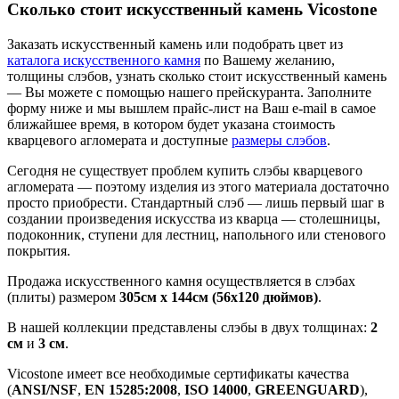
Сколько стоит искусственный камень Vicostone
Заказать искусственный камень или подобрать цвет из
каталога искусственного камня
по Вашему желанию,
толщины слэбов, узнать сколько стоит искусственный камень
— Вы можете с помощью нашего прейскуранта. Заполните
форму ниже и мы вышлем прайс-лист на Ваш e-mail в самое
ближайшее время, в котором будет указана стоимость
кварцевого агломерата и доступные
размеры слэбов
.
Сегодня не существует проблем купить слэбы кварцевого
агломерата — поэтому изделия из этого материала достаточно
просто приобрести. Стандартный слэб — лишь первый шаг в
создании произведения искусства из кварца — столешницы,
подоконник, ступени для лестниц, напольного или стенового
покрытия.
Продажа искусственного камня осуществляется в слэбах
(плиты) размером
305cм x 144cм (56х120 дюймов)
.
В нашей коллекции представлены слэбы в двух толщинах:
2
см
и
3 см
.
Vicostone имеет все необходимые сертификаты качества
(
ANSI/NSF
,
EN 15285:2008
,
ISO 14000
,
GREENGUARD
),