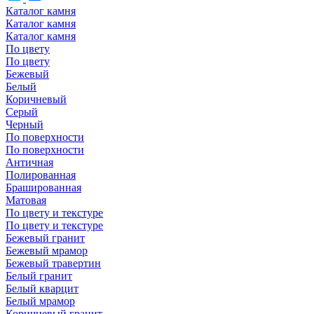
Каталог камня
Каталог камня
Каталог камня
По цвету
По цвету
Бежевый
Белый
Коричневый
Серый
Черный
По поверхности
По поверхности
Античная
Полированная
Брашированная
Матовая
По цвету и текстуре
По цвету и текстуре
Бежевый гранит
Бежевый мрамор
Бежевый травертин
Белый гранит
Белый кварцит
Белый мрамор
Коричневый гранит