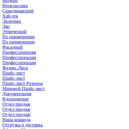
Модерн
Неоклассика
Скандинавский
Хай-тек
Эклетика
Эко
Этнический
По применению
По применению
Фасадный
Профессионалам
Профессионалам
Профессионалам
Яндекс.Диск
Прайс-лист
Прайс-лист
Прайс-лист Розница
Мировой Прайс-лист
Документация
Вдохновение
Отдел продаж
Отдел продаж
Отдел продаж
Наша команда
Отгрузка и доставка