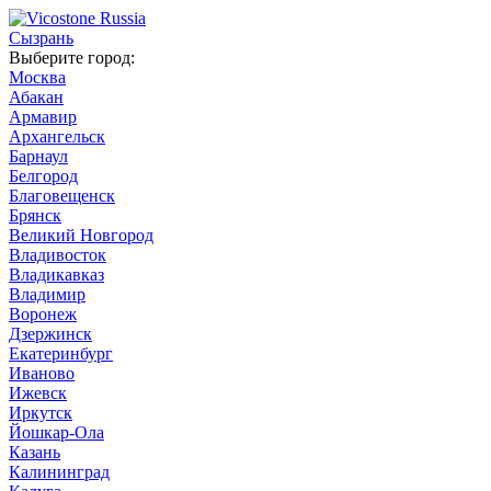
Сызрань
Выберите город:
Москва
Абакан
Армавир
Архангельск
Барнаул
Белгород
Благовещенск
Брянск
Великий Новгород
Владивосток
Владикавказ
Владимир
Воронеж
Дзержинск
Екатеринбург
Иваново
Ижевск
Иркутск
Йошкар-Ола
Казань
Калининград