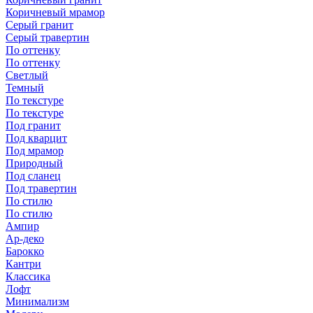
Коричневый мрамор
Серый гранит
Серый травертин
По оттенку
По оттенку
Светлый
Темный
По текстуре
По текстуре
Под гранит
Под кварцит
Под мрамор
Природный
Под сланец
Под травертин
По стилю
По стилю
Ампир
Ар-деко
Барокко
Кантри
Классика
Лофт
Минимализм