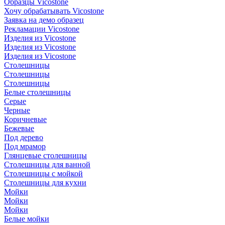
Образцы Vicostone
Хочу обрабатывать Vicostone
Заявка на демо образец
Рекламации Vicostone
Изделия из Vicostone
Изделия из Vicostone
Изделия из Vicostone
Столешницы
Столешницы
Столешницы
Белые столешницы
Серые
Черные
Коричневые
Бежевые
Под дерево
Под мрамор
Глянцевые столешницы
Столешницы для ванной
Столешницы с мойкой
Столешницы для кухни
Мойки
Мойки
Мойки
Белые мойки