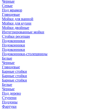
Черные
Серые
Под мрамор
Глянцевые
Мойки для ванной
Мойки для кухни
Мойки двойные
Интегрированные мойки
Стойки ресепшн
Подоконники
Подоконники
Подоконники
Подоконники-столешницы
Белые
Черные
Глянцевые
Барные стойки
Барные стойки
Барные стойки
Белые
Черные
Под дерево
Ступени
Поддоны
Фартуки