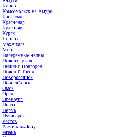
Калуга
Киров
Комсомольск-на-Амуре
Кострома
Краснодар
Красноярск
Курск
Липецк
Махачкала
Минск
Набережные Челны
Нижневартовск
Нижний Новгород
Нижний Тагил
Новороссийск
Новосибирск
Омск
Орел
Оренбург
Пенза
Пермь
Пятигорск
Ростов
Ростов-на-Дону
Рязань