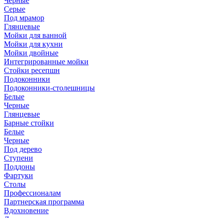
Черные
Серые
Под мрамор
Глянцевые
Мойки для ванной
Мойки для кухни
Мойки двойные
Интегрированные мойки
Стойки ресепшн
Подоконники
Подоконники-столешницы
Белые
Черные
Глянцевые
Барные стойки
Белые
Черные
Под дерево
Ступени
Поддоны
Фартуки
Столы
Профессионалам
Партнерская программа
Вдохновение