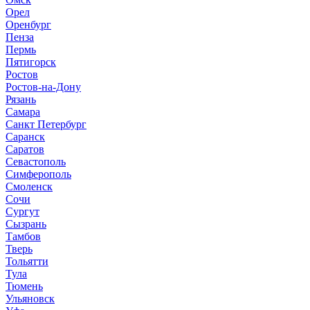
Орел
Оренбург
Пенза
Пермь
Пятигорск
Ростов
Ростов-на-Дону
Рязань
Самара
Санкт Петербург
Саранск
Саратов
Севастополь
Симферополь
Смоленск
Сочи
Сургут
Сызрань
Тамбов
Тверь
Тольятти
Тула
Тюмень
Ульяновск