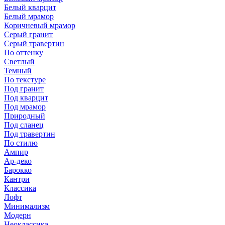
Белый кварцит
Белый мрамор
Коричневый мрамор
Серый гранит
Серый травертин
По оттенку
Светлый
Темный
По текстуре
Под гранит
Под кварцит
Под мрамор
Природный
Под сланец
Под травертин
По стилю
Ампир
Ар-деко
Барокко
Кантри
Классика
Лофт
Минимализм
Модерн
Неоклассика