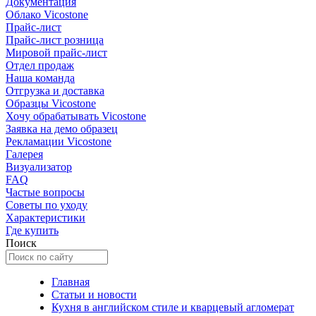
Документация
Облако Vicostone
Прайс-лист
Прайс-лист розница
Мировой прайс-лист
Отдел продаж
Наша команда
Отгрузка и доставка
Образцы Vicostone
Хочу обрабатывать Vicostone
Заявка на демо образец
Рекламации Vicostone
Галерея
Визуализатор
FAQ
Частые вопросы
Советы по уходу
Характеристики
Где купить
Поиск
Главная
Статьи и новости
Кухня в английском стиле и кварцевый агломерат