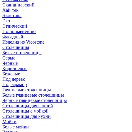
Скандинавский
Хай-тек
Эклетика
Эко
Этнический
По применению
Фасадный
Изделия из Vicostone
Столешницы
Белые столешницы
Серые
Черные
Коричневые
Бежевые
Под дерево
Под мрамор
Глянцевые столешницы
Белые глянцевые столешницы
Черные глянцевые столешницы
Столешницы для ванной
Столешницы с мойкой
Столешницы для кухни
Мойки
Белые мойки