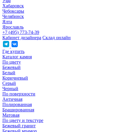
Уфа
Хабаровск
Чебоксары
Челябинск
Ялта
Ярославль
+7 (495) 773-74-39
Кабинет дизайнера
Склад онлайн
Где купить
Каталог камня
По цвету
Бежевый
Белый
Коричневый
Серый
Черный
По поверхности
Античная
Полированная
Брашированная
Матовая
По цвету и текстуре
Бежевый гранит
Бежевый мрамор