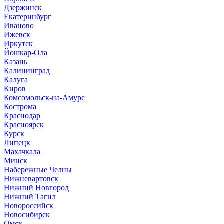
Дзержинск
Екатеринбург
Иваново
Ижевск
Иркутск
Йошкар-Ола
Казань
Калининград
Калуга
Киров
Комсомольск-на-Амуре
Кострома
Краснодар
Красноярск
Курск
Липецк
Махачкала
Минск
Набережные Челны
Нижневартовск
Нижний Новгород
Нижний Тагил
Новороссийск
Новосибирск
Омск