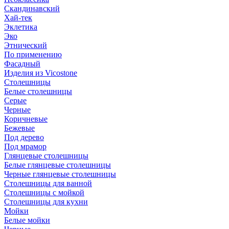
Скандинавский
Хай-тек
Эклетика
Эко
Этнический
По применению
Фасадный
Изделия из Vicostone
Столешницы
Белые столешницы
Серые
Черные
Коричневые
Бежевые
Под дерево
Под мрамор
Глянцевые столешницы
Белые глянцевые столешницы
Черные глянцевые столешницы
Столешницы для ванной
Столешницы с мойкой
Столешницы для кухни
Мойки
Белые мойки