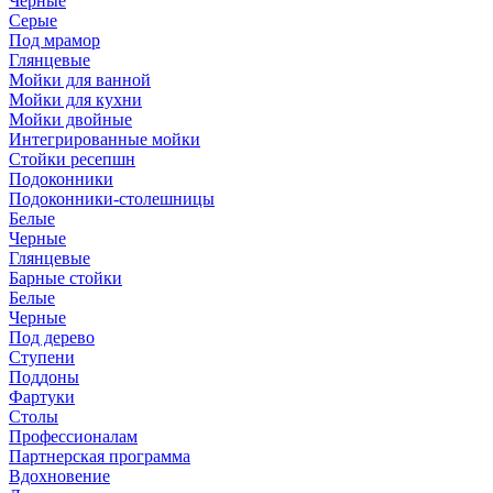
Черные
Серые
Под мрамор
Глянцевые
Мойки для ванной
Мойки для кухни
Мойки двойные
Интегрированные мойки
Стойки ресепшн
Подоконники
Подоконники-столешницы
Белые
Черные
Глянцевые
Барные стойки
Белые
Черные
Под дерево
Ступени
Поддоны
Фартуки
Столы
Профессионалам
Партнерская программа
Вдохновение