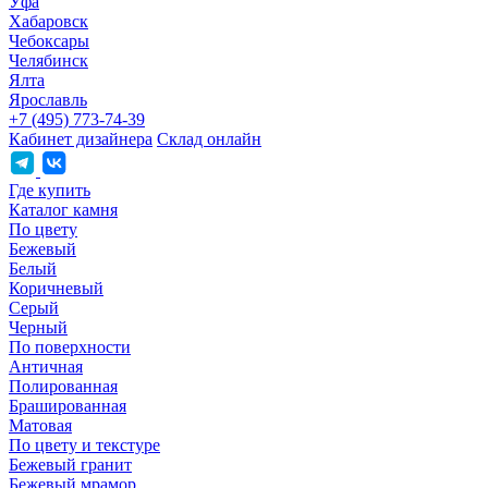
Уфа
Хабаровск
Чебоксары
Челябинск
Ялта
Ярославль
+7 (495) 773-74-39
Кабинет дизайнера
Склад онлайн
Где купить
Каталог камня
По цвету
Бежевый
Белый
Коричневый
Серый
Черный
По поверхности
Античная
Полированная
Брашированная
Матовая
По цвету и текстуре
Бежевый гранит
Бежевый мрамор