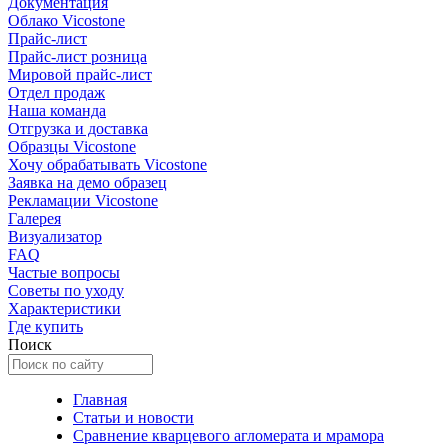
Документация
Облако Vicostone
Прайс-лист
Прайс-лист розница
Мировой прайс-лист
Отдел продаж
Наша команда
Отгрузка и доставка
Образцы Vicostone
Хочу обрабатывать Vicostone
Заявка на демо образец
Рекламации Vicostone
Галерея
Визуализатор
FAQ
Частые вопросы
Советы по уходу
Характеристики
Где купить
Поиск
Главная
Статьи и новости
Сравнение кварцевого агломерата и мрамора