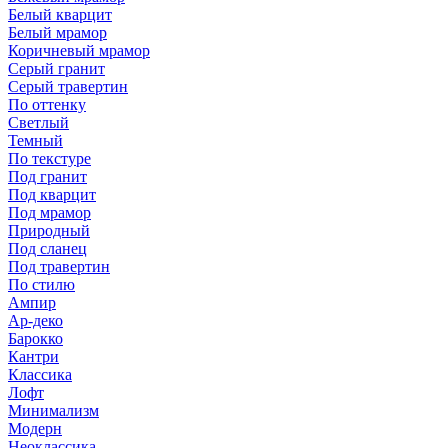
Белый кварцит
Белый мрамор
Коричневый мрамор
Серый гранит
Серый травертин
По оттенку
Светлый
Темный
По текстуре
Под гранит
Под кварцит
Под мрамор
Природный
Под сланец
Под травертин
По стилю
Ампир
Ар-деко
Барокко
Кантри
Классика
Лофт
Минимализм
Модерн
Неоклассика