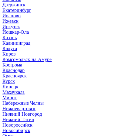
Дзержинск
Екатеринбург
Иваново
Ижевск
Иркутск
Йошкар-Ола
Казань
Калининград
Калуга
Киров
Комсомольск-на-Амуре
Кострома
Краснодар
Красноярск
Курск
Липецк
Махачкала
Минск
Набережные Челны
Нижневартовск
Нижний Новгород
Нижний Тагил
Новороссийск
Новосибирск
Омск