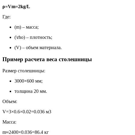
ρ=Vm​=2kg/L
Где:
(m) – масса;
(\rho) – плотность;
(V) – объем материала.
Пример расчета веса столешницы
Размер столешницы:
3000×600 мм;
толщина 20 мм.
Объем:
V=3×0.6×0.02=0.036 м3
Масса:
m≈2400×0.036=86.4 кг