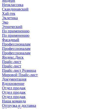
Модерн
Неоклассика
Скандинавский
Хай-тек
Эклетика
Эко
Этнический
По применению
По применению
Фасадный
Профессионалам
Профессионалам
Профессионалам
Яндекс.Диск
Прайс-лист
Прайс-лист
Прайс-лист Розница
Мировой Прайс-лист
Документация
Вдохновение
Отдел продаж
Отдел продаж
Отдел продаж
Наша команда
Отгрузка и доставка