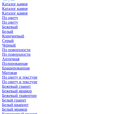
Каталог камня
Каталог камня
Каталог камня
По цвету
По цвету
Бежевый
Белый
Коричневый
Серый
Черный
По поверхности
По поверхности
Античная
Полированная
Брашированная
Матовая
По цвету и текстуре
По цвету и текстуре
Бежевый гранит
Бежевый мрамор
Бежевый травертин
Белый гранит
Белый кварцит
Белый мрамор
Коричневый гранит