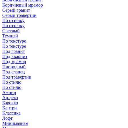
Коричневый мрамор
Серый гранит
Серый травертин
По оттенку
По оттенку
Светлый
Темный
По текстуре
По текстуре
Под гранит
Под кварцит
Под мрамор
Природный
Под сланец
Под травертин
По стилю
По стилю
Ампир
Ар-деко
Барокко
Кантри
Классика
Лофт
Минимализм