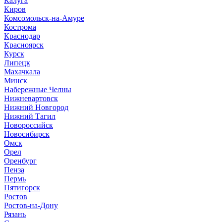
Калуга
Киров
Комсомольск-на-Амуре
Кострома
Краснодар
Красноярск
Курск
Липецк
Махачкала
Минск
Набережные Челны
Нижневартовск
Нижний Новгород
Нижний Тагил
Новороссийск
Новосибирск
Омск
Орел
Оренбург
Пенза
Пермь
Пятигорск
Ростов
Ростов-на-Дону
Рязань