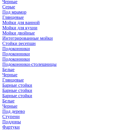
Черные
Серые
Под мрамор
Глянцевые
Мойки для ванной
Мойки для кухни
Мойки двойные
Интегрированные мойки
Стойки ресепшн
Подоконники
Подоконники
Подоконники
Подоконники-столешницы
Белые
Черные
Глянцевые
Барные стойки
Барные стойки
Барные стойки
Белые
Черные
Под дерево
Ступени
Поддоны
Фартуки