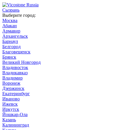
Сызрань
Выберите город:
Москва
Абакан
Армавир
Архангельск
Барнаул
Белгород
Благовещенск
Брянск
Великий Новгород
Владивосток
Владикавказ
Владимир
Воронеж
Дзержинск
Екатеринбург
Иваново
Ижевск
Иркутск
Йошкар-Ола
Казань
Калининград