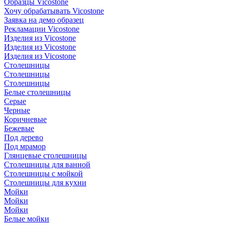
Образцы Vicostone
Хочу обрабатывать Vicostone
Заявка на демо образец
Рекламации Vicostone
Изделия из Vicostone
Изделия из Vicostone
Изделия из Vicostone
Столешницы
Столешницы
Столешницы
Белые столешницы
Серые
Черные
Коричневые
Бежевые
Под дерево
Под мрамор
Глянцевые столешницы
Столешницы для ванной
Столешницы с мойкой
Столешницы для кухни
Мойки
Мойки
Мойки
Белые мойки